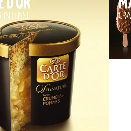
 D'OR
M
R INTENSE
CRA