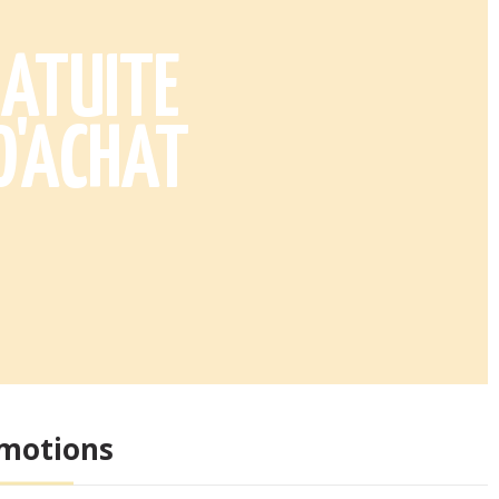
RATUITE
D'ACHAT
motions