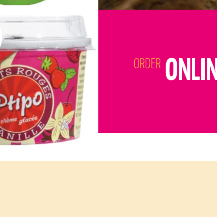
O
ONLI
ORDER