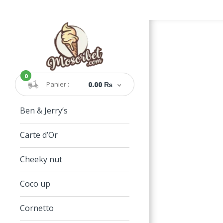
0
Panier :
0.00 ₨
Ben & Jerry’s
Carte d’Or
Cheeky nut
Coco up
Cornetto