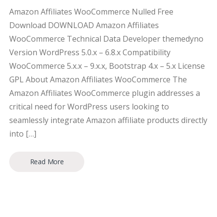
Amazon Affiliates WooCommerce Nulled Free
Download DOWNLOAD Amazon Affiliates
WooCommerce Technical Data Developer themedyno
Version WordPress 5.0.x – 6.8.x Compatibility
WooCommerce 5.x.x – 9.x.x, Bootstrap 4.x – 5.x License
GPL About Amazon Affiliates WooCommerce The
Amazon Affiliates WooCommerce plugin addresses a
critical need for WordPress users looking to
seamlessly integrate Amazon affiliate products directly
into […]
Read More