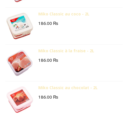
Miko Classic au coco - 2L
186.00
₨
Miko Classic à la fraise - 2L
186.00
₨
Miko Classic au chocolat - 2L
186.00
₨