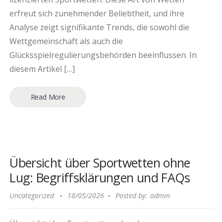
erfreut sich zunehmender Beliebtheit, und ihre
Analyse zeigt signifikante Trends, die sowohl die
Wettgemeinschaft als auch die
Glücksspielregulierungsbehörden beeinflussen. In
diesem Artikel […]
Read More
Übersicht über Sportwetten ohne
Lug: Begriffsklärungen und FAQs
Uncategorized
18/05/2026
Posted by:
admin