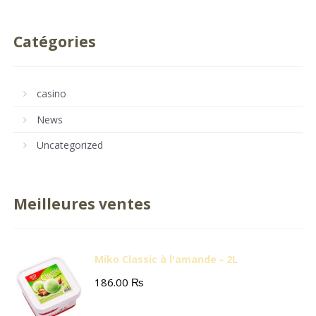
Catégories
casino
News
Uncategorized
Meilleures ventes
Miko Classic à l'amande - 2L
186.00
₨