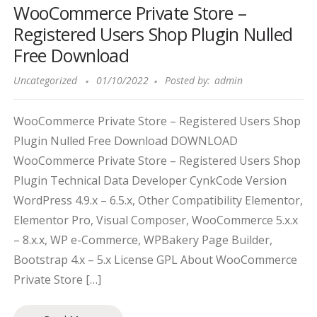
WooCommerce Private Store –
Registered Users Shop Plugin Nulled
Free Download
Uncategorized
01/10/2022
Posted by:
admin
WooCommerce Private Store – Registered Users Shop
Plugin Nulled Free Download DOWNLOAD
WooCommerce Private Store – Registered Users Shop
Plugin Technical Data Developer CynkCode Version
WordPress 4.9.x – 6.5.x, Other Compatibility Elementor,
Elementor Pro, Visual Composer, WooCommerce 5.x.x
– 8.x.x, WP e-Commerce, WPBakery Page Builder,
Bootstrap 4.x – 5.x License GPL About WooCommerce
Private Store […]