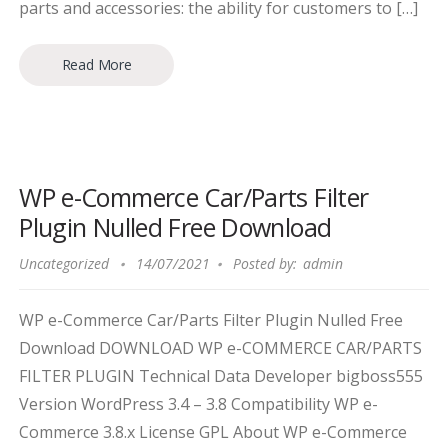
parts and accessories: the ability for customers to […]
Read More
WP e-Commerce Car/Parts Filter
Plugin Nulled Free Download
Uncategorized
14/07/2021
Posted by:
admin
WP e-Commerce Car/Parts Filter Plugin Nulled Free
Download DOWNLOAD WP e-COMMERCE CAR/PARTS
FILTER PLUGIN Technical Data Developer bigboss555
Version WordPress 3.4 – 3.8 Compatibility WP e-
Commerce 3.8.x License GPL About WP e-Commerce