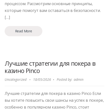
процессом. Рассмотрим основные принципы,
которые помогут вам оставаться в безопасности.
[…]
Read More
Лучшие стратегии для покера в
казино Pinco
Uncategorized
18/05/2026
Posted by:
admin
Лучшие стратегии для покера в казино Pinco Если
вы хотите повысить свои шансы на успех в покере,
особенно в популярном казино Pinco, стоит