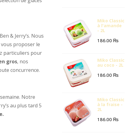
sélection de glaces
Miko Classic
à l'amande
- 2L
 Ben & Jerry’s. Nous
186.00
₨
r vous proposer le
z particuliers pour
Miko Classic
en gros
, nos
au coco - 2L
toute concurrence.
186.00
₨
a semaine. Notre
Miko Classic
à la fraise -
ry’s au plus tard 5
2L
e.
186.00
₨