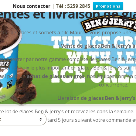
Nous contacter
| Tél : 5259 2845
Promotions
ntes et livraison de gl
eur de glaces et sorbets à l’île Maurice vous propose une lar
Vente de glaces Ben & Jerry’s à 
r vous tenter par notre gamme complète de glaces Ben & Jerr
oser le choix le plus important en glaces Ben & Jerry’s sur l
nel pour un
achat de glaces en gros
, nos équipes sont en 
concurrence.
Livraison de glaces Ben & Jerry’s 
e lot de glaces Ben & Jerry’s et recevez les dans la semaine.
Ben & Jerry’s au plus tard 5 jours suivant votre commande e
Accueil
Ben & Jerry