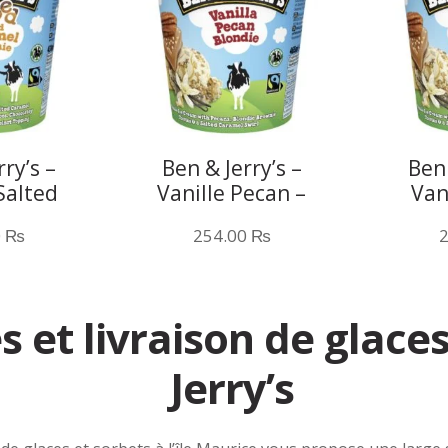
ry’s –
Ben & Jerry’s –
Ben 
Salted
Vanille Pecan –
Van
rownie –
500ML
Blon
0
₨
254.00
₨
ML
s et livraison de glace
Jerry’s