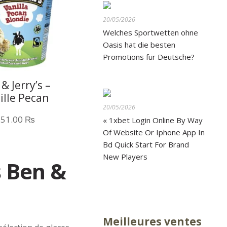
20/05/2026
Welches Sportwetten ohne
Oasis hat die besten
Promotions für Deutsche?
& Jerry’s –
ille Pecan
20/05/2026
die – 465ML
251.00
₨
« 1xbet Login Online By Way
Of Website Or Iphone App In
Bd Quick Start For Brand
New Players
s Ben &
Meilleures ventes