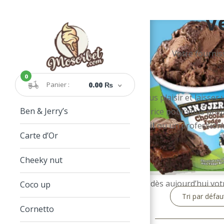
Ve
Votre fourniss
0
Panier :
0.00 ₨
Faites-vous plaisir et laisse
Ben & Jerry’s
l’île Maurice pour vous prop
détail
ou un profession
Carte d’Or
Cheeky nut
Achetez dès aujourd’hui votr
Coco up
glaces 
Cornetto