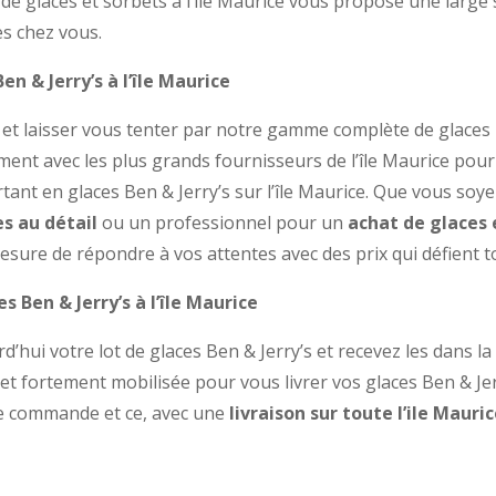
de glaces et sorbets à l’île Maurice vous propose une large 
es chez vous.
en & Jerry’s à l’île Maurice
r et laisser vous tenter par notre gamme complète de glaces
ement avec les plus grands fournisseurs de l’île Maurice pou
rtant en glaces Ben & Jerry’s sur l’île Maurice. Que vous soye
s au détail
ou un professionnel pour un
achat de glaces 
sure de répondre à vos attentes avec des prix qui défient 
s Ben & Jerry’s à l’île Maurice
d’hui votre lot de glaces Ben & Jerry’s et recevez les dans l
 et fortement mobilisée pour vous livrer vos glaces Ben & Jer
re commande et ce, avec une
livraison sur toute l’ile Mauric