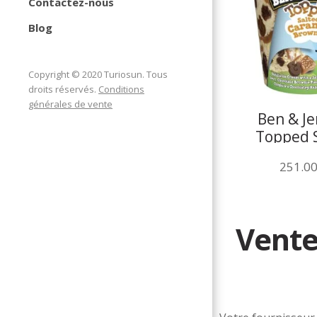
Contactez-nous
Blog
Copyright © 2020 Turiosun. Tous
droits réservés.
Conditions
générales de vente
Ben & Jer
Topped 
Caramel B
251.0
438 
Vente