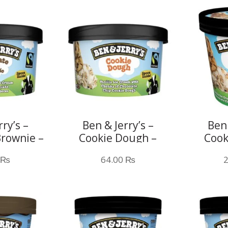
ry’s –
Ben & Jerry’s –
Ben 
Brownie –
Cookie Dough –
Cook
ML
100ML
₨
64.00
₨