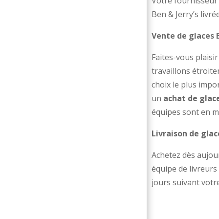
Votre fournisseur 
Ben & Jerry’s livré
Vente de glaces B
Faites-vous plaisi
travaillons étroit
choix le plus impo
un
achat de glace
équipes sont en me
Livraison de glace
Achetez dès aujour
équipe de livreurs
jours suivant vot