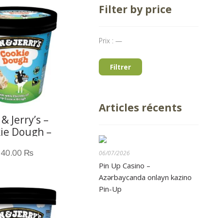
Filter by price
Prix :
—
Filtrer
Articles récents
& Jerry’s –
ie Dough –
465ML
240.00
₨
06/07/2026
Pin Up Casino –
Azərbaycanda onlayn kazino
Pin-Up