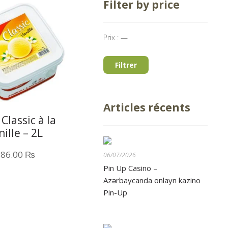
Filter by price
Prix :
—
Filtrer
Articles récents
Classic à la
nille – 2L
186.00
₨
06/07/2026
Pin Up Casino –
Azərbaycanda onlayn kazino
Pin-Up