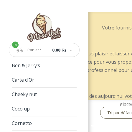
Votre fournis
0
Panier :
0.00 ₨
Faites-vous plaisir et laiss
l’île Maurice pour vous propos
Ben & Jerry’s
ou un professionnel pour u
Carte d’Or
Cheeky nut
Achetez dès aujourd’hui votr
glace
Coco up
Cornetto