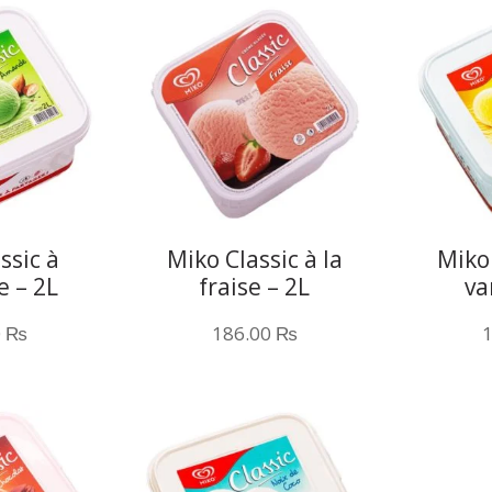
ssic à
Miko Classic à la
Miko 
e – 2L
fraise – 2L
va
0
₨
186.00
₨