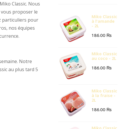
 Miko Classic. Nous
r vous proposer le
Miko Classic
z particuliers pour
à l'amande
- 2L
ros, nos équipes
186.00
₨
currence.
Miko Classic
au coco - 2L
a semaine. Notre
186.00
₨
sic au plus tard 5
Miko Classic
à la fraise -
2L
186.00
₨
Miko Classic