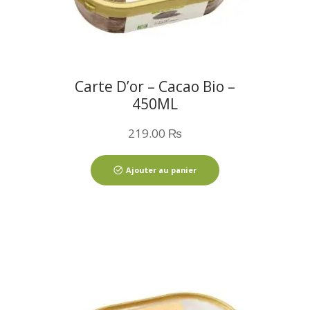
Carte D’or – Cacao Bio –
450ML
219.00
₨
Ajouter au panier