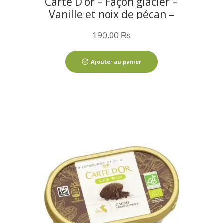
Carte D’or – Façon glacier –
Vanille et noix de pécan –
900ML
190.00
₨
Ajouter au panier