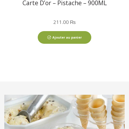
Carte D’or – Pistache – 900ML
211.00
₨
Ajouter au panier