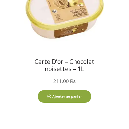
Carte D’or – Chocolat
noisettes – 1L
211.00
₨
Ajouter au panier