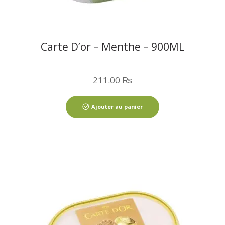
Carte D’or – Menthe – 900ML
211.00
₨
Ajouter au panier