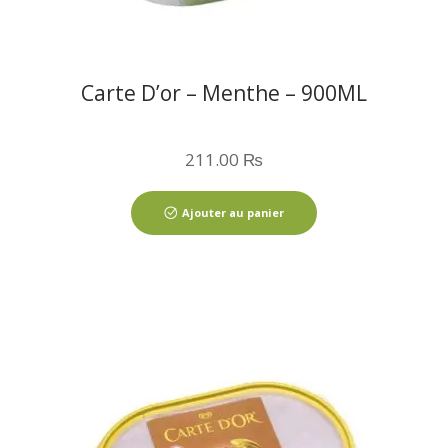
Carte D’or – Menthe – 900ML
211.00
₨
Ajouter au panier