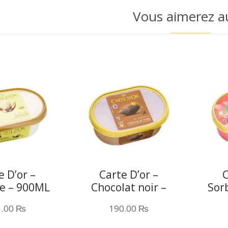
Vous aimerez a
e D’or –
Carte D’or –
C
he – 900ML
Chocolat noir –
Sor
1L
1.00
₨
190.00
₨