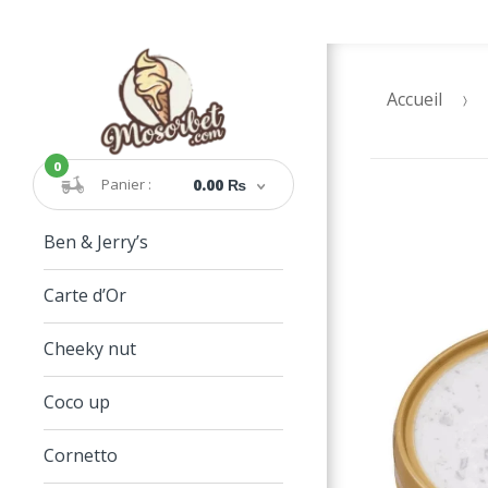
Accueil
0
Panier :
0.00 ₨
Ben & Jerry’s
Carte d’Or
Cheeky nut
Coco up
Cornetto