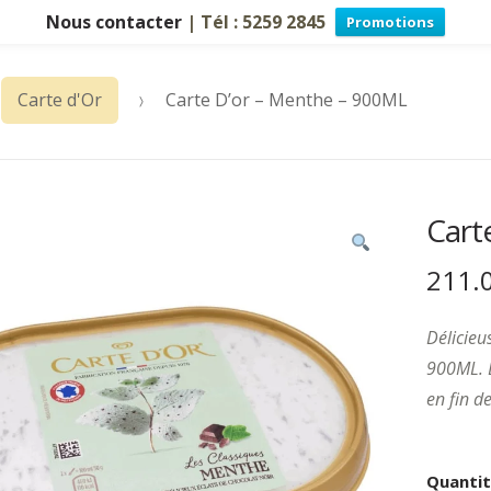
Nous contacter
| Tél : 5259 2845
Promotions
Carte d'Or
Carte D’or – Menthe – 900ML
Cart
211.
Délicieu
900ML. 
en fin d
Quanti