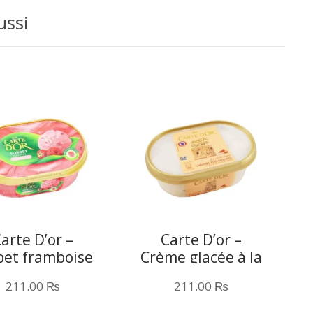
ussi
arte D’or –
Carte D’or –
bet framboise
Crème glacée à la
– 1L
fleur de sel –
211.00
₨
211.00
₨
900ML