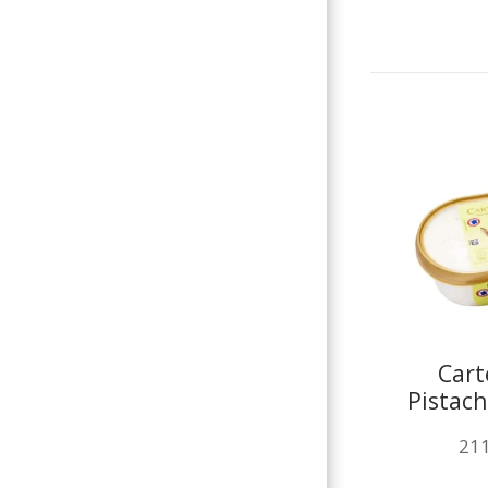
Cart
Pistac
21